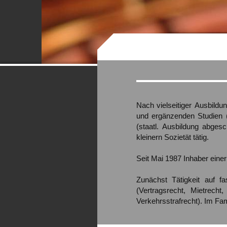
Nach
vielseitiger
Ausbildu
und ergänzenden
Studien
(staatl.
Ausbildung
abgesc
kleiner
n
Sozietät
tätig.
Seit
Mai
1987
Inhaber
einer
Zunächst
Tätigkeit
auf
fa
(Vertragsrecht,
Mietrecht,
Verkehrsstrafrecht).
Im
Fam