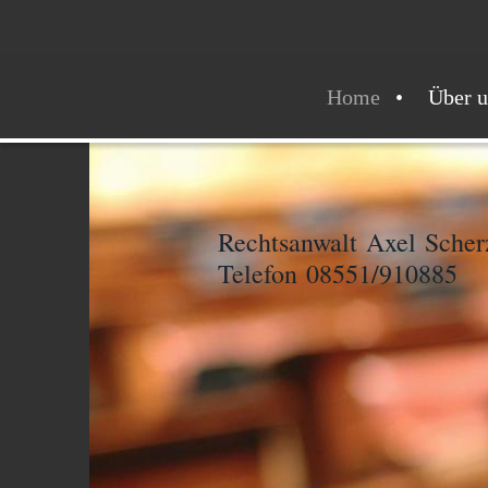
Home
Über u
Rechtsanwalt Axel Scher
Telefon 08551/910885