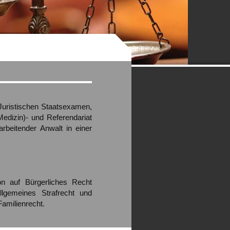
uristischen
Staatsexamen,
Medizin)-
und
Referendariat
arbeitender
Anwalt
in
einer
on
auf
Bürgerliches
Recht
llgemeines
Strafrecht
und
Familienrecht.