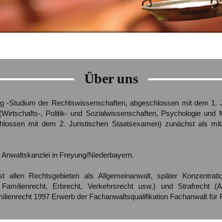
Über uns
ng
-
Studium
der
Rechtswissenschaften,
abgeschlossen
mit
dem 1. J
(
Wirtschafts-,
Politik-
und
Sozialwissenschaften,
Psychologie
und
hlossen
mit
dem
2.
Juristischen
Staatsexamen)
zunächst
als
mit
Anwaltskanzlei
in
Freyung/Niederbayern.
st
allen
Rechtsgebieten
als
Allgemeinanwalt,
später
Konzentrati
Familienrecht,
Erbrecht,
Verkehrsrecht
usw.)
und
Strafrecht
(A
ilienrecht
1997
Erwerb
der
Fachanwaltsqualifikation
Fachanwalt
für