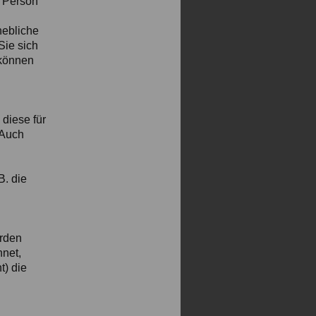
r Person
hebliche
Sie sich
 können
diese für
 Auch
B. die
erden
net,
t) die