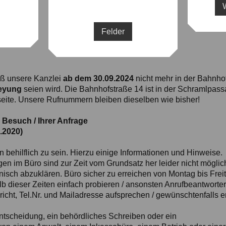
Felder
daß unsere Kanzlei
ab dem 30.09.2024
nicht mehr in der Bahnhof
reyung
seien wird. Die Bahnhofstraße 14 ist in der Schramlpa
seite. Unsere Rufnummern bleiben dieselben wie bisher!
 Besuch / Ihrer Anfrage
.2020)
en behilflich zu sein. Hierzu einige Informationen und Hinweise.
n im Büro sind zur Zeit vom Grundsatz her leider nicht möglic
sch abzuklären. Büro sicher zu erreichen von Montag bis Frei
lb dieser Zeiten einfach probieren / ansonsten Anrufbeantworter
hricht, Tel.Nr. und Mailadresse aufsprechen / gewünschtenfalls er
tscheidung, ein behördliches Schreiben oder ein