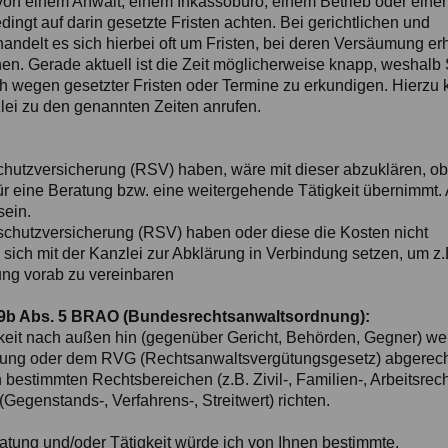
von einem Anwalt, einem Inkassobüro, einem Betrieb oder eine
edingt auf darin gesetzte Fristen achten. Bei gerichtlichen und
andelt es sich hierbei oft um Fristen, bei deren Versäumung er
en. Gerade aktuell ist die Zeit möglicherweise knapp, weshalb 
ich wegen gesetzter Fristen oder Termine zu erkundigen. Hierzu
lei zu den genannten Zeiten anrufen.
chutzversicherung (RSV) haben, wäre mit dieser abzuklären, ob 
ür eine Beratung bzw. eine weitergehende Tätigkeit übernimmt.
sein.
schutzversicherung (RSV) haben oder diese die Kosten nicht
ich mit der Kanzlei zur Abklärung in Verbindung setzen, um z.
ung vorab zu vereinbaren
49b Abs. 5 BRAO (Bundesrechtsanwaltsordnung):
gkeit nach außen hin (gegenüber Gericht, Behörden, Gegner) w
rung oder dem RVG (Rechtsanwaltsvergütungsgesetz) abgerech
n bestimmten Rechtsbereichen (z.B. Zivil-, Familien-, Arbeitsrech
Gegenstands-, Verfahrens-, Streitwert) richten.
tung und/oder Tätigkeit würde ich von Ihnen bestimmte,