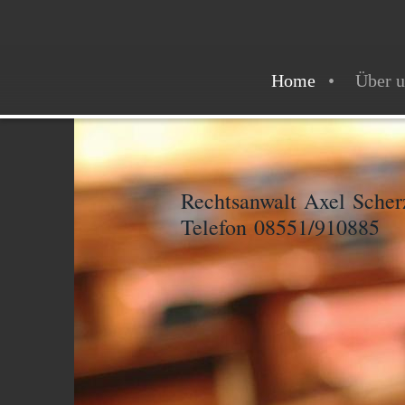
Home
Über u
Rechtsanwalt Axel Scher
Telefon 08551/910885